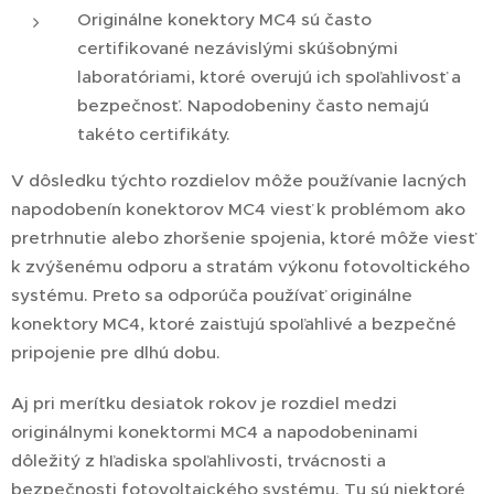
Originálne konektory MC4 sú často
certifikované nezávislými skúšobnými
laboratóriami, ktoré overujú ich spoľahlivosť a
bezpečnosť. Napodobeniny často nemajú
takéto certifikáty.
V dôsledku týchto rozdielov môže používanie lacných
napodobenín konektorov MC4 viesť k problémom ako
pretrhnutie alebo zhoršenie spojenia, ktoré môže viesť
k zvýšenému odporu a stratám výkonu fotovoltického
systému. Preto sa odporúča používať originálne
konektory MC4, ktoré zaisťujú spoľahlivé a bezpečné
pripojenie pre dlhú dobu.
Aj pri merítku desiatok rokov je rozdiel medzi
originálnymi konektormi MC4 a napodobeninami
dôležitý z hľadiska spoľahlivosti, trvácnosti a
bezpečnosti fotovoltaického systému. Tu sú niektoré